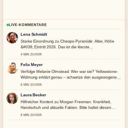
LIVE-KOMMENTARE
Lena Schmidt
Starke Einordnung zu Cheops-Pyramide: Alter, Höhe
&#038; Eintritt 2026. Das ist die klarste
Zusammenfassung, die ich heute gesehen habe.
4 MIN ZUVOR
Felix Meyer
Verfolge Melanie Olmstead: Wer war sie? Yellowstone-
Widmung erklärt genau – schaetze den ausgewogenen
Ton hier.
6 MIN ZUVOR
Laura Becker
Hilfreicher Kontext zu Morgan Freeman: Krankheit,
Handschuh und aktuelle Fakten. Bitte haltet diesen
Liveticker aktuell.
8 MIN ZUVOR