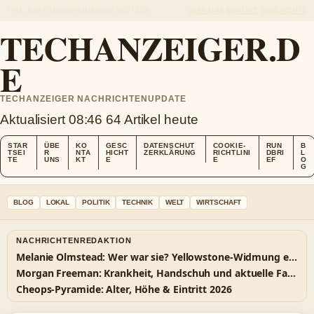
THU, AUG 6
MORGENAUSGABE
DEUTSCH
ÜBER UNS
KONTAKT
GESCHICHTE
TECHANZEIGER.D
E
TECHANZEIGER NACHRICHTENUPDATE
Aktualisiert 08:46
64 Artikel heute
STAR
ÜBE
KO
GESC
DATENSCHUT
COOKIE-
RUN
B
TSEI
R
NTA
HICHT
ZERKLÄRUNG
RICHTLINI
DBRI
L
TE
UNS
KT
E
E
EF
O
G
BLOG
LOKAL
POLITIK
TECHNIK
WELT
WIRTSCHAFT
NACHRICHTENREDAKTION
Melanie Olmstead: Wer war sie? Yellowstone-Widmung erklärt
Morgan Freeman: Krankheit, Handschuh und aktuelle Fakten
Cheops-Pyramide: Alter, Höhe & Eintritt 2026